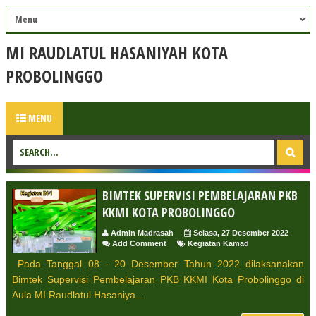
MI RAUDLATUL HASANIYAH KOTA
PROBOLINGGO
MENU
BIMTEK SUPERVISI PEMBELAJARAN PKB
KKMI KOTA PROBOLINGGO
Admin Madrasah
Selasa, 27 Desember 2022
Add Comment
Kegiatan Kamad
Pada Tanggal 08 - 20 Desember Tahun 2022 dilaksanakan
Bimtek Supervisi Pembelajaran PKB KKMI Kota Probolinggo di
Aula MI Raudlatul Hasaniya...