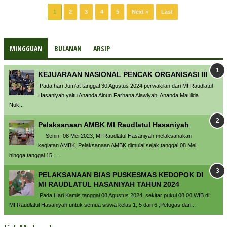
1
2
3
4
5
Next »
Last
MINGGUAN
BULANAN
ARSIP
KEJUARAAN NASIONAL PENCAK ORGANISASI III
Pada hari Jum'at tanggal 30 Agustus 2024 perwakilan dari MI Raudlatul
Hasaniyah yaitu Ananda Ainun Farhana Alawiyah, Ananda Maulida
Nuk...
Pelaksanaan AMBK MI Raudlatul Hasaniyah
Senin- 08 Mei 2023, MI Raudlatul Hasaniyah melaksanakan
kegiatan AMBK. Pelaksanaan AMBK dimulai sejak tanggal 08 Mei
hingga tanggal 15 ...
PELAKSANAAN BIAS PUSKESMAS KEDOPOK DI
MI RAUDLATUL HASANIYAH TAHUN 2024
Pada Hari Kamis tanggal 08 Agustus 2024, sekitar pukul 08.00 WIB di
MI Raudlatul Hasaniyah untuk semua siswa kelas 1, 5 dan 6 ,Petugas dari...