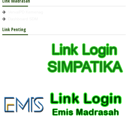
Link Madrasah
VervalPD Kemenag
Dashboard SDM
Link Penting