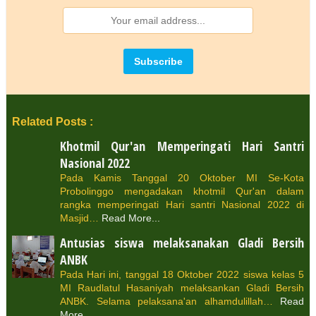
Related Posts :
Khotmil Qur'an Memperingati Hari Santri
Nasional 2022
Pada Kamis Tanggal 20 Oktober MI Se-Kota
Probolinggo mengadakan khotmil Qur'an dalam
rangka memperingati Hari santri Nasional 2022 di
Masjid…
Read More...
Antusias siswa melaksanakan Gladi Bersih
ANBK
Pada Hari ini, tanggal 18 Oktober 2022 siswa kelas 5
MI Raudlatul Hasaniyah melaksankan Gladi Bersih
ANBK. Selama pelaksana'an alhamdulillah…
Read
More...