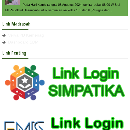
Pada Hari Kamis tanggal 08 Agustus 2024, sekitar pukul 08.00 WIB di
MI Raudlatul Hasaniyah untuk semua siswa kelas 1, 5 dan 6 ,Petugas dari...
Link Madrasah
VervalPD Kemenag
Dashboard SDM
Link Penting