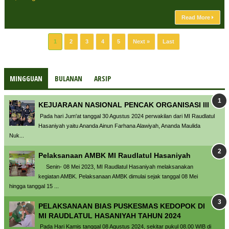
Read More
1
2
3
4
5
Next »
Last
MINGGUAN
BULANAN
ARSIP
KEJUARAAN NASIONAL PENCAK ORGANISASI III
Pada hari Jum'at tanggal 30 Agustus 2024 perwakilan dari MI Raudlatul
Hasaniyah yaitu Ananda Ainun Farhana Alawiyah, Ananda Maulida
Nuk...
Pelaksanaan AMBK MI Raudlatul Hasaniyah
Senin- 08 Mei 2023, MI Raudlatul Hasaniyah melaksanakan
kegiatan AMBK. Pelaksanaan AMBK dimulai sejak tanggal 08 Mei
hingga tanggal 15 ...
PELAKSANAAN BIAS PUSKESMAS KEDOPOK DI
MI RAUDLATUL HASANIYAH TAHUN 2024
Pada Hari Kamis tanggal 08 Agustus 2024, sekitar pukul 08.00 WIB di