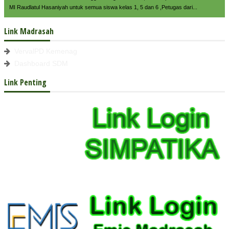
MI Raudlatul Hasaniyah untuk semua siswa kelas 1, 5 dan 6 ,Petugas dari...
Link Madrasah
VervalPD Kemenag
Dashboard SDM
Link Penting