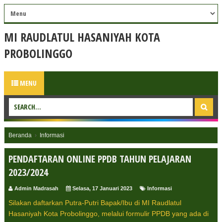
MI RAUDLATUL HASANIYAH KOTA
PROBOLINGGO
MENU
Beranda
›
Informasi
PENDAFTARAN ONLINE PPDB TAHUN PELAJARAN
2023/2024
Admin Madrasah
Selasa, 17 Januari 2023
Informasi
Silakan daftarkan Putra-Putri Bapak/Ibu di MI Raudlatul
Hasaniyah Kota Probolinggo, melalui formulir PPDB yang ada di