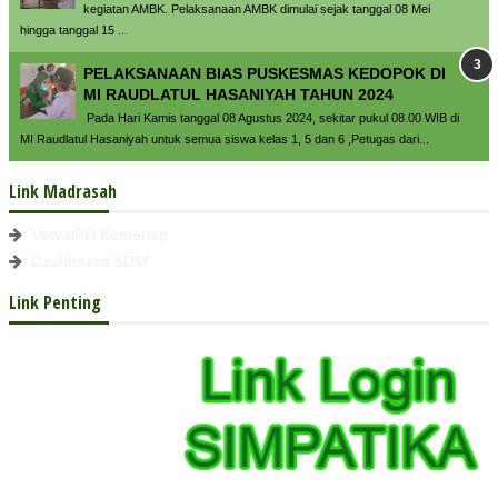
kegiatan AMBK. Pelaksanaan AMBK dimulai sejak tanggal 08 Mei
hingga tanggal 15 ...
PELAKSANAAN BIAS PUSKESMAS KEDOPOK DI
MI RAUDLATUL HASANIYAH TAHUN 2024
Pada Hari Kamis tanggal 08 Agustus 2024, sekitar pukul 08.00 WIB di
MI Raudlatul Hasaniyah untuk semua siswa kelas 1, 5 dan 6 ,Petugas dari...
Link Madrasah
VervalPD Kemenag
Dashboard SDM
Link Penting